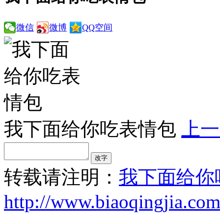
微信
微博
QQ空间
我下面给你吃表情包
上一
转载请注明：
我下面给你
http://www.biaoqingjia.co