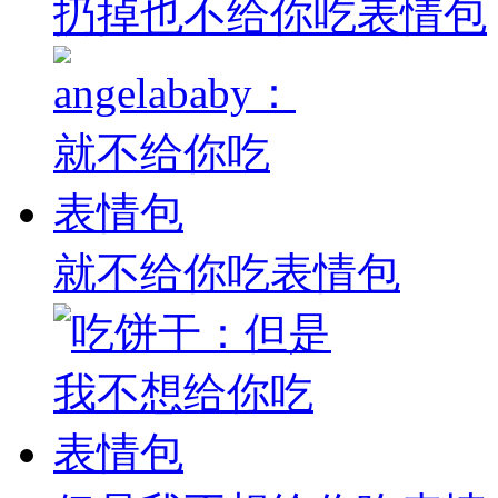
扔掉也不给你吃表情包
就不给你吃表情包