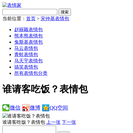
当前位置：
首页
>
宋仲基表情包
赵丽颖表情包
熊本熊表情包
兔斯基表情包
马云表情包
青蛙表情包
马天宇表情包
搞笑表情包
所有表情包分类
谁请客吃饭？表情包
微信
微博
QQ空间
谁请客吃饭？表情包
上一张
下一张