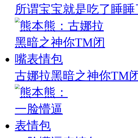
所谓宝宝就是吃了睡睡
古娜拉黑暗之神你TM