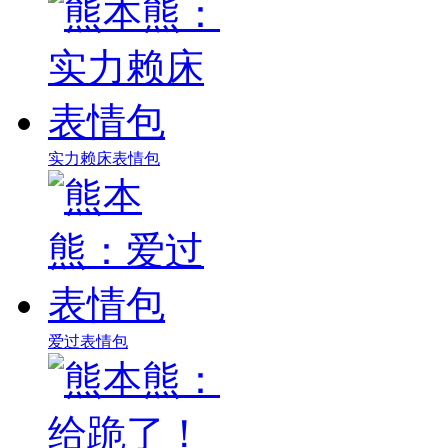
实力赖床表情包
爱过表情包