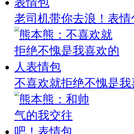
老司机带你去浪！表情
不喜欢就拒绝不愧是我