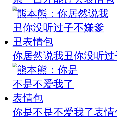
你居然说我丑你没听过
你是不是不爱我了表情