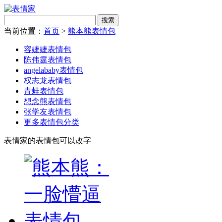
当前位置：
首页
>
熊本熊表情包
容嬷嬷表情包
陈伟霆表情包
angelababy表情包
权志龙表情包
青蛙表情包
想念熊表情包
张学友表情包
更多表情包分类
表情家的表情包可以改字