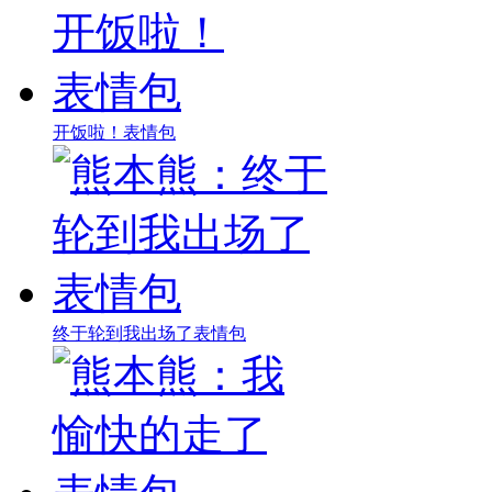
开饭啦！表情包
终于轮到我出场了表情包