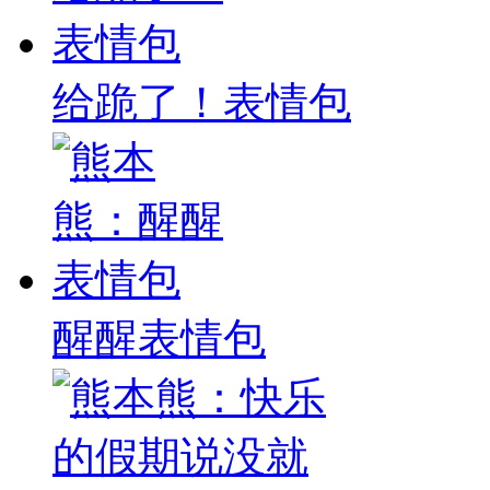
给跪了！表情包
醒醒表情包