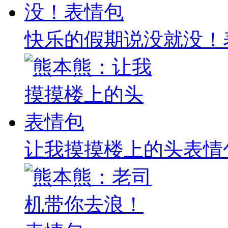
快乐的假期说没就没！
让我摸摸楼上的头表情