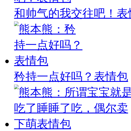
和帅气的我交往吧！表
矜持一点好吗？表情包