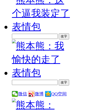
微信
微博
QQ空间