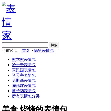
当前位置：
首页
>
搞笑表情包
熊本熊表情包
哈士奇表情包
宋民国表情包
马天宇表情包
兔斯基表情包
陈伟霆表情包
黄子韬表情包
所有表情包分类
美食,烧烤的表情包