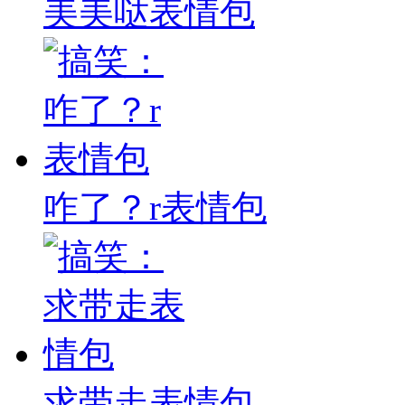
美美哒表情包
咋了？r表情包
求带走表情包