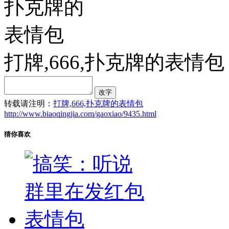
打牌,666,扑克牌的表情
转载请注明：
打牌,666,扑克牌的表情包
http://www.biaoqingjia.com/gaoxiao/9435.html
猜你喜欢