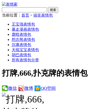
当前位置：
首页
>
搞笑表情包
王宝强表情包
暴走漫画表情包
鹿晗表情包
想念熊表情包
尔康表情包
天线宝宝表情包
胡巴表情包
所有表情包分类
打牌,666,扑克牌的表情包
微信
微博
QQ空间