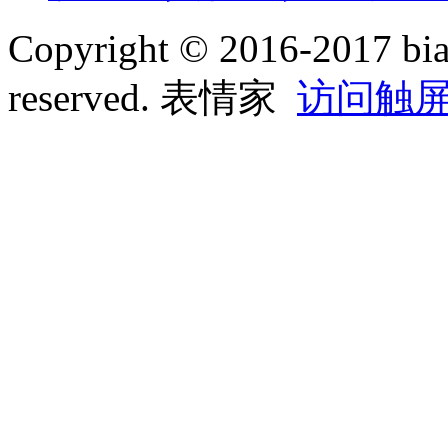
Copyright
©
2016-2017 bia
reserved. 表情家
访问触