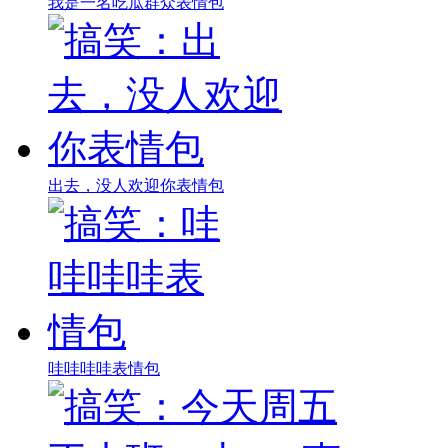
我是一名吃瓜群众表情包
出去，没人欢迎你表情包
哇哇哇哇表情包