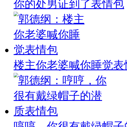
你的处男证到了表情包
楼主你老婆喊你睡觉表
哼哼，你很有戴绿帽子