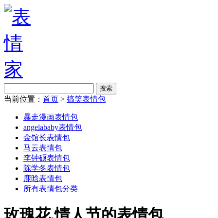
当前位置：
首页
>
搞笑表情包
暴走漫画表情包
angelababy表情包
金馆长表情包
马云表情包
李钟硕表情包
陈学冬表情包
鹿晗表情包
所有表情包分类
玫瑰花,情人节的表情包