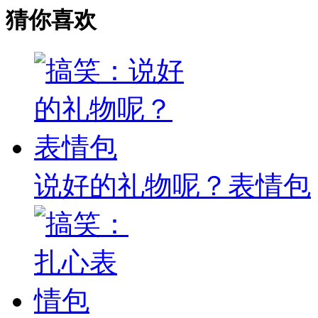
猜你喜欢
说好的礼物呢？表情包