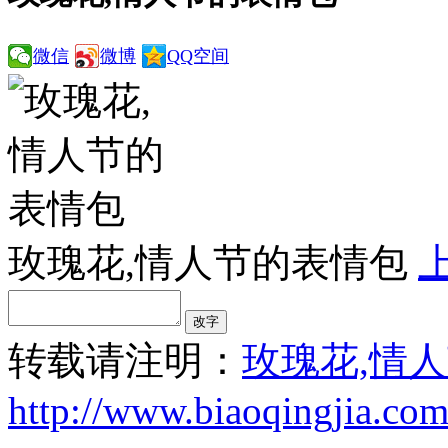
微信
微博
QQ空间
玫瑰花,情人节的表情包
转载请注明：
玫瑰花,情
http://www.biaoqingjia.co