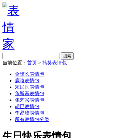
当前位置：
首页
>
搞笑表情包
金馆长表情包
鹿晗表情包
宋民国表情包
兔斯基表情包
张艺兴表情包
胡巴表情包
李易峰表情包
所有表情包分类
生日快乐表情包