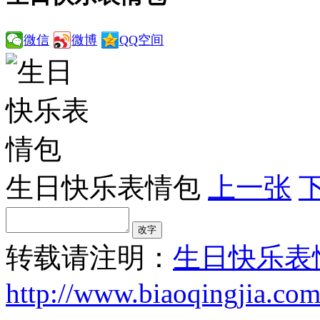
微信
微博
QQ空间
生日快乐表情包
上一张
转载请注明：
生日快乐表
http://www.biaoqingjia.co