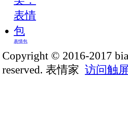
表情包
Copyright
©
2016-2017 bia
reserved. 表情家
访问触